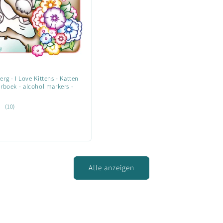
rg - I Love Kittens - Katten
urboek - alcohol markers -
10
(10)
Bewertungen
insgesamt
Alle anzeigen