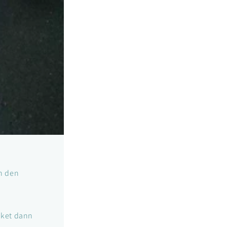
n den
aket dann