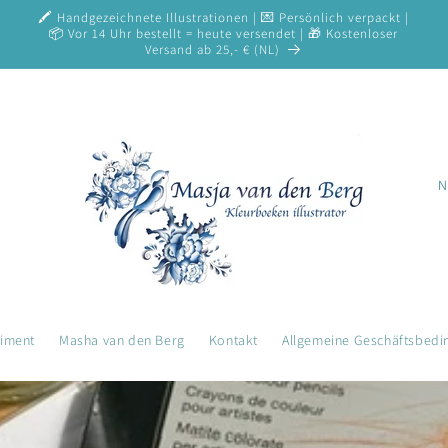
🖍️ Handgezeichnete Illustrationen | 💌 Persönlich verpackt |
📦 Vor 14 Uhr bestellt = heute versendet | 🎁 Kostenloser
Versand ab 25,- € (NL)
L
a
n
d
/
R
timent
Masha van den Berg
Kontakt
Allgemeine Geschäftsbed
e
g
i