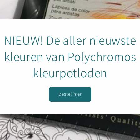
o
n
NIEUW! De aller nieuwste
kleuren van Polychromos
kleurpotloden
Bestel hier