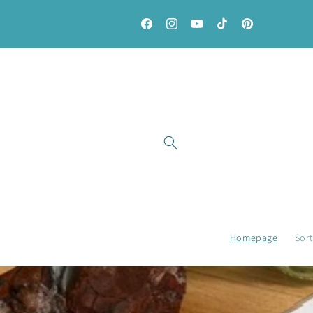
Direkt
zum
Inhalt
Facebook
Instagram
YouTube
TikTok
Pinterest
Homepage
Sor