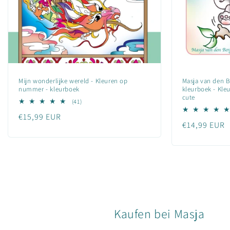
Mijn wonderlijke wereld - Kleuren op
Masja van den Be
nummer - kleurboek
kleurboek - Kle
cute
41
(41)
Bewertungen
Normaler
€15,99 EUR
insgesamt
Normaler
€14,99 EUR
Preis
Preis
Kaufen bei Masja