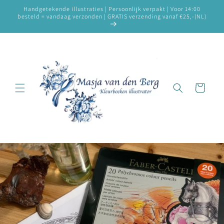
Meteen
Handgetekende illustraties | Persoonlijk verpakt | Voor 14:00
naar de
besteld = vandaag verzonden | GRATIS verzending vanaf €25,-(NL)
content
Winkelwagen