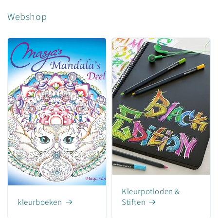
Webshop
Kleurpotloden &
kleurboeken
Stiften