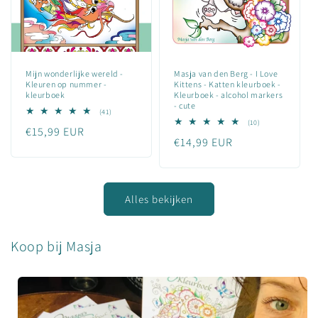
Mijn wonderlijke wereld -
Masja van den Berg - I Love
Kleuren op nummer -
Kittens - Katten kleurboek -
kleurboek
Kleurboek - alcohol markers
- cute
41
(41)
totaal
10
(10)
Normale
€15,99 EUR
aantal
totaal
Normale
€14,99 EUR
recensies
aantal
prijs
recensies
prijs
Alles bekijken
Koop bij Masja